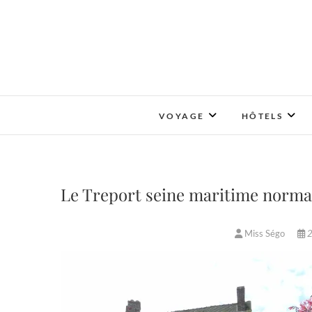
Skip
to
content
VOYAGE
HÔTELS
Le Treport seine maritime norm
Miss Ségo
2