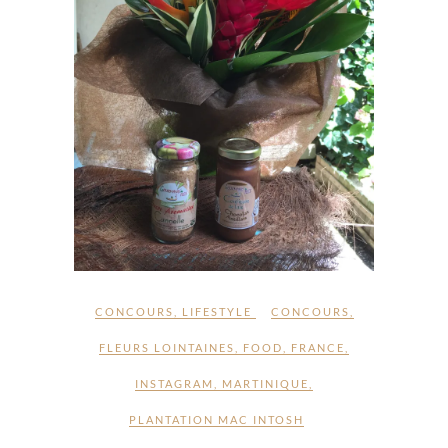
CONCOURS
,
LIFESTYLE
CONCOURS
,
FLEURS LOINTAINES
,
FOOD
,
FRANCE
,
INSTAGRAM
,
MARTINIQUE
,
PLANTATION MAC INTOSH