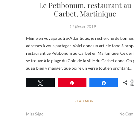
Le Petibonum, restaurant au
Carbet, Martinique
11 février 2019
Même en voyage outre-Atlantique, je recherche de bonnes
adresses à vous partager. Voici donc un article food à pro
restaurant Le Petibonum au Carbet en Martinique. Ce der
se trouve à la plage du Coin de la ville du Carbet donc. On 
aussi bien y manger, que boire un verre tout en profitant…
0
Tweetez
Épingle
Partagez
PA
READ MORE
Miss Ségo
No Com