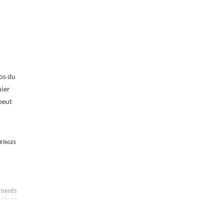
pos du
nier
peut
RTAGES
ments