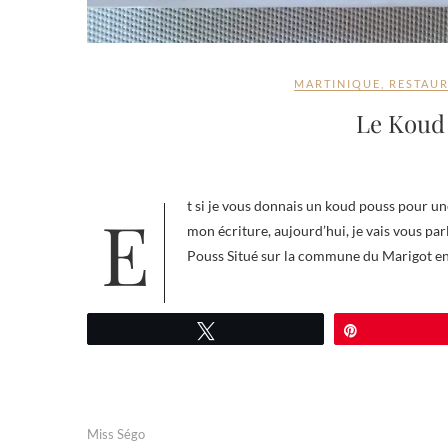
MARTINIQUE
,
RESTAU
Le Koud
Et si je vous donnais un koud pouss pour une bonne adresse en Martinique ? Comme vous l’avez sans doute compris à
mon écriture, aujourd’hui, je vais vous pa
Pouss Situé sur la commune du Marigot en
Tweetez
Épingle
Miss Ségo