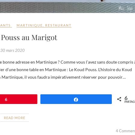
RANTS
MARTINIQUE
,
RESTAURANT
 Pouss au Marigot
30 mars 2020
rler d’une bonne table en Martinique : Le Koud Pouss. L’histoire du Koud
 Martinique, il vous faudra impérativement réserver pour pouvoir…
6
6
Partagez
PARTAG
READ MORE
4 Commen