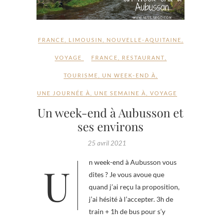
FRANCE
,
LIMOUSIN
,
NOUVELLE-AQUITAINE
,
VOYAGE
FRANCE
,
RESTAURANT
,
TOURISME
,
UN WEEK-END À
,
UNE JOURNÉE À
,
UNE SEMAINE À
,
VOYAGE
Un week-end à Aubusson et
ses environs
25 avril 2021
Un week-end à Aubusson vous
dites ? Je vous avoue que
quand j’ai reçu la proposition,
j’ai hésité à l’accepter. 3h de
train + 1h de bus pour s’y