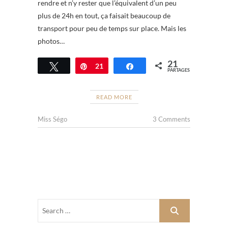
rendre et n’y rester que l’équivalent d’un peu
plus de 24h en tout, ça faisait beaucoup de
transport pour peu de temps sur place. Mais les
photos…
21
Tweetez
Épingle
21
Partagez
PARTAGES
READ MORE
Miss Ségo
3 Comments