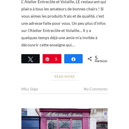
L’ Atelier Entrecôte et Volaille, LE restaurant qui
plaira à tous les amateurs de bonnes chairs ! Si
vous aimes les produits frais et de qualité, c’est
une adresse faite pour vous. Un peu plus d’infos
sur l’Atelier Entrecôte et Volaille… Il y a
quelques temps déjà une amie m’a invitée à
découvrir cette enseigne qui…
5
Tweetez
Épingle
5
Partagez
PARTAGES
READ MORE
Miss Ségo
No Comments