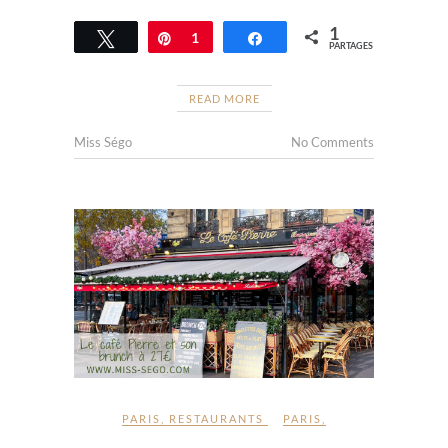
1
Tweetez
Épingle
1
Partagez
PARTAGES
READ MORE
Miss Ségo
No Comments
PARIS
,
RESTAURANTS
PARIS
,