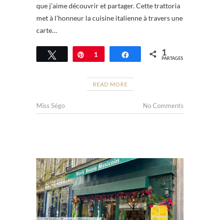
que j’aime découvrir et partager. Cette trattoria
met à l’honneur la cuisine italienne à travers une
carte…
1
Tweetez
Épingle
1
Partagez
PARTAGES
READ MORE
Miss Ségo
No Comments