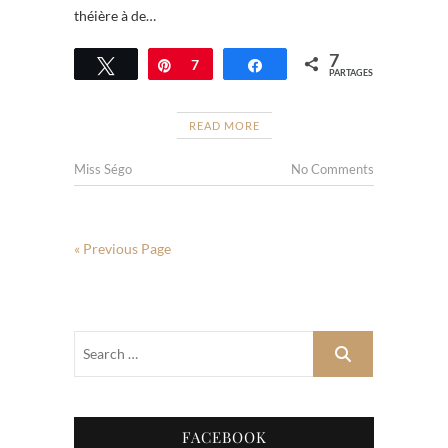
théière à de…
7
Tweetez
Épingle
7
Partagez
PARTAGES
READ MORE
Miss Ségo
No Comments
« Previous Page
FACEBOOK