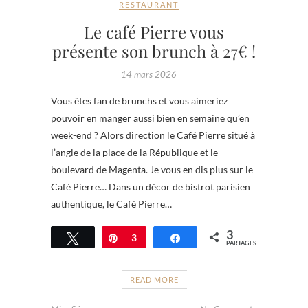
RESTAURANT
Le café Pierre vous
présente son brunch à 27€ !
14 mars 2026
Vous êtes fan de brunchs et vous aimeriez
pouvoir en manger aussi bien en semaine qu’en
week-end ? Alors direction le Café Pierre situé à
l’angle de la place de la République et le
boulevard de Magenta. Je vous en dis plus sur le
Café Pierre… Dans un décor de bistrot parisien
authentique, le Café Pierre…
3
Tweetez
Épingle
3
Partagez
PARTAGES
READ MORE