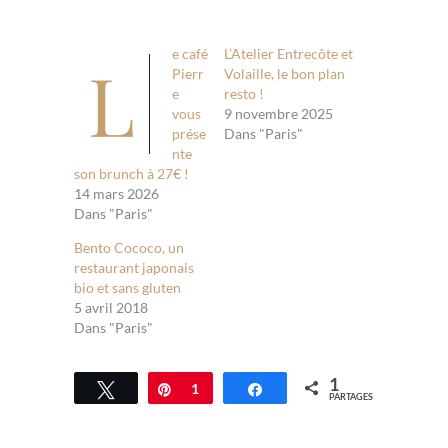
e café
L’Atelier Entrecôte et
L
Pierr
Volaille, le bon plan
e
resto !
vous
9 novembre 2025
prése
Dans "Paris"
nte
son brunch à 27€ !
14 mars 2026
Dans "Paris"
Bento Cococo, un
restaurant japonais
bio et sans gluten
5 avril 2018
Dans "Paris"
1
Tweetez
Épingle
1
Partagez
PARTAGES