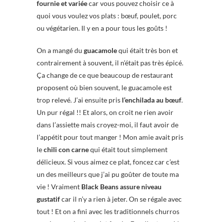
fournie et variée
car vous pouvez choisir ce à
quoi vous voulez vos plats : bœuf, poulet, porc
ou végétarien. Il y en a pour tous les goûts !
On a mangé du
guacamole
qui était très bon et
contrairement à souvent, il n’était pas très épicé.
Ça change de ce que beaucoup de restaurant
proposent où bien souvent, le guacamole est
trop relevé. J’ai ensuite pris
l’enchilada
au bœuf
.
Un pur régal !! Et alors, on croit ne rien avoir
dans l’assiette mais croyez-moi, il faut avoir de
l’appétit pour tout manger ! Mon amie avait pris
le
chili con carne
qui était tout simplement
délicieux. Si vous aimez ce plat, foncez car c’est
un des meilleurs que j’ai pu goûter de toute ma
vie ! Vraiment
Black Beans assure niveau
gustatif
car il n’y a rien à jeter. On se régale avec
tout ! Et on a fini avec les traditionnels churros