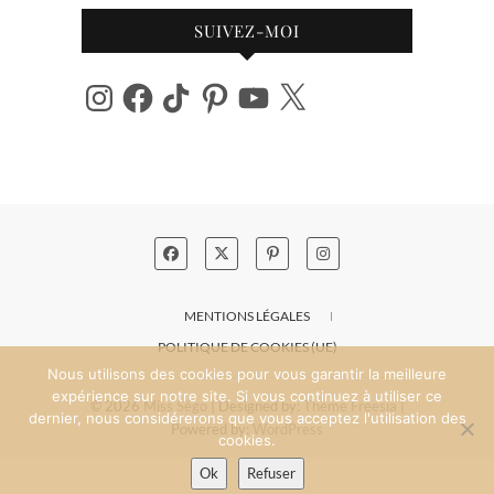
SUIVEZ-MOI
Instagram
Facebook
TikTok
Pinterest
YouTube
X
MENTIONS LÉGALES
POLITIQUE DE COOKIES (UE)
Nous utilisons des cookies pour vous garantir la meilleure
expérience sur notre site. Si vous continuez à utiliser ce
© 2026
Miss Ségo
| Designed by:
Theme Freesia
|
dernier, nous considérerons que vous acceptez l'utilisation des
Powered by:
WordPress
cookies.
Ok
Refuser