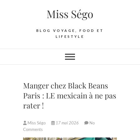
Skip
Miss Ségo
to
content
BLOG VOYAGE, FOOD ET
LIFESTYLE
Manger chez Black Beans
Paris : LE mexicain à ne pas
rater !
Miss Ségo
17 mai 2026
No
Comments