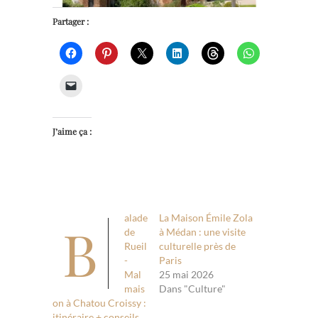
Partager :
J’aime ça :
alade
La Maison Émile Zola
B
de
à Médan : une visite
Rueil
culturelle près de
-
Paris
Mal
25 mai 2026
mais
Dans "Culture"
on à Chatou Croissy :
itinéraire + conseils