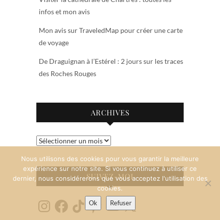
infos et mon avis
Mon avis sur TraveledMap pour créer une carte
de voyage
De Draguignan à l’Estérel : 2 jours sur les traces
des Roches Rouges
ARCHIVES
Archives
Nous utilisons des cookies pour vous garantir la meilleure
expérience sur notre site. Si vous continuez à utiliser ce
SUIVEZ-MOI
dernier, nous considérerons que vous acceptez l'utilisation des
cookies.
Instagram
Facebook
TikTok
Pinterest
YouTube
X
Ok
Refuser