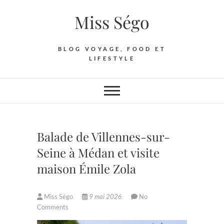
Skip
Miss Ségo
to
content
BLOG VOYAGE, FOOD ET
LIFESTYLE
Balade de Villennes-sur-
Seine à Médan et visite
maison Émile Zola
Miss Ségo
9 mai 2026
No
Comments