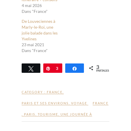
4 mai 2026
Dans "France"
De Louveciennes à
Marly-le-Roi, une
jolie balade dans les
Yvelines
23 mai 2021
Dans "France"
3
Tweetez
Épingle
3
Partagez
PARTAGES
CATEGORY :
FRANCE
,
PARIS ET SES ENVIRONS
,
VOYAGE
FRANCE
,
PARIS
,
TOURISME
,
UNE JOURNÉE À