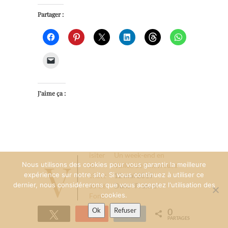
Partager :
J’aime ça :
isiter
Un week-end en
V
Nous utilisons des cookies pour vous garantir la meilleure
le
Vallée de Chevreuse
expérience sur notre site. Si vous continuez à utiliser ce
châte
12 mai 2019
dernier, nous considérerons que vous acceptez l'utilisation des
au de
Dans "France"
cookies.
Font
aineb
Ok
Refuser
0
Tweetez
Épingle
Partagez
leau
PARTAGES
5 juin 2017