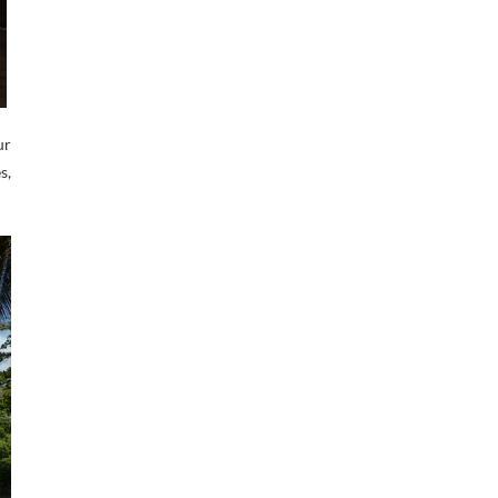
ur
s,