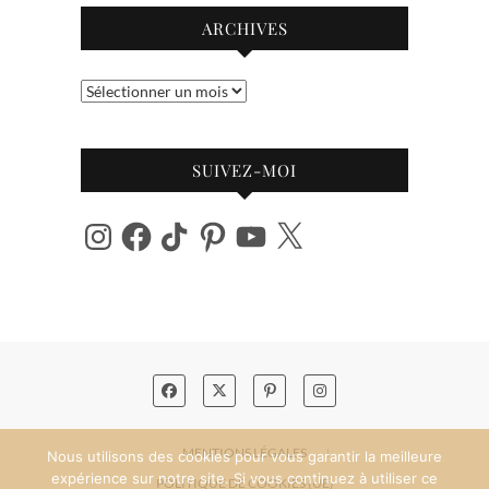
ARCHIVES
Archives
SUIVEZ-MOI
Instagram
Facebook
TikTok
Pinterest
YouTube
X
MENTIONS LÉGALES
Nous utilisons des cookies pour vous garantir la meilleure
expérience sur notre site. Si vous continuez à utiliser ce
POLITIQUE DE COOKIES (UE)