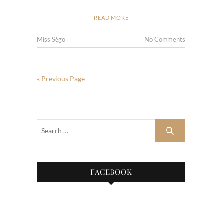
READ MORE
Miss Ségo
No Comments
« Previous Page
FACEBOOK