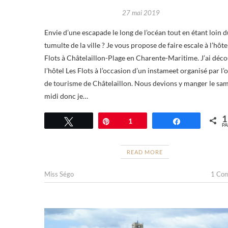
27 mai 2019
Envie d’une escapade le long de l’océan tout en étant loin d
tumulte de la ville ? Je vous propose de faire escale à l’hôte
Flots à Châtelaillon-Plage en Charente-Maritime. J’ai déc
l’hôtel Les Flots à l’occasion d’un instameet organisé par l’o
de tourisme de Châtelaillon. Nous devions y manger le sa
midi donc je…
1
Tweetez
Épingle
1
Partagez
PA
READ MORE
Miss Ségo
1 Co