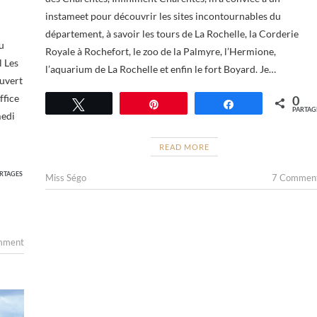
instameet pour découvrir les sites incontournables du
département, à savoir les tours de La Rochelle, la Corderie
u
Royale à Rochefort, le zoo de la Palmyre, l’Hermione,
l Les
l’aquarium de La Rochelle et enfin le fort Boyard. Je…
ouvert
ffice
0
Tweetez
Épingle
Partagez
PARTAG
medi
READ MORE
RTAGES
Miss Ségo
7 Commen
mment