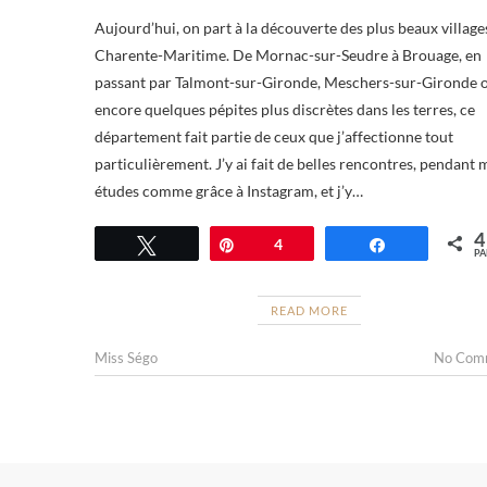
Aujourd’hui, on part à la découverte des plus beaux village
Charente-Maritime. De Mornac-sur-Seudre à Brouage, en
passant par Talmont-sur-Gironde, Meschers-sur-Gironde 
encore quelques pépites plus discrètes dans les terres, ce
département fait partie de ceux que j’affectionne tout
particulièrement. J’y ai fait de belles rencontres, pendant 
études comme grâce à Instagram, et j’y…
4
Tweetez
Épingle
4
Partagez
PA
READ MORE
Miss Ségo
No Com