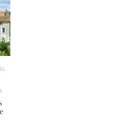
ES
,
E
s
re