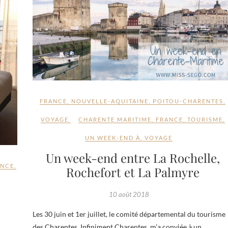
FRANCE
,
NOUVELLE-AQUITAINE
,
POITOU-CHARENTES
,
VOYAGE
CHARENTE MARITIME
,
FRANCE
,
TOURISME
,
UN WEEK-END À
,
VOYAGE
Un week-end entre La Rochelle,
ANCE
,
Rochefort et La Palmyre
10 août 2018
Les 30 juin et 1er juillet, le comité départemental du tourisme
des Charentes, Infiniment Charentes, m’a conviée à un