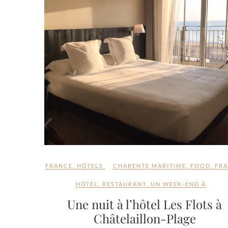
FRANCE
,
HÔTELS
CHARENTE MARITIME
,
FOOD
,
FR
HÔTEL
,
RESTAURANT
,
UN WEEK-END À
Une nuit à l’hôtel Les Flots à
Châtelaillon-Plage