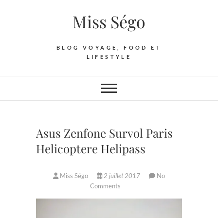
Skip
Miss Ségo
to
content
BLOG VOYAGE, FOOD ET
LIFESTYLE
Asus Zenfone Survol Paris
Helicoptere Helipass
Miss Ségo
2 juillet 2017
No
Comments