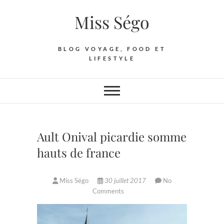
Skip
Miss Ségo
to
content
BLOG VOYAGE, FOOD ET
LIFESTYLE
Ault Onival picardie somme
hauts de france
Miss Ségo
30 juillet 2017
No
Comments