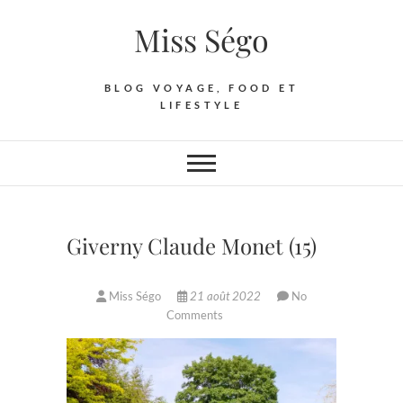
Skip
Miss Ségo
to
content
BLOG VOYAGE, FOOD ET
LIFESTYLE
Giverny Claude Monet (15)
Miss Ségo
21 août 2022
No
Comments