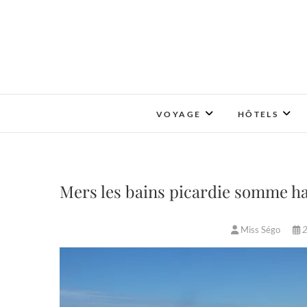
Skip
to
content
VOYAGE
HÔTELS
Mers les bains picardie somme ha
Miss Ségo
2