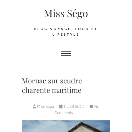
Skip
Miss Ségo
to
content
BLOG VOYAGE, FOOD ET
LIFESTYLE
Mornac sur seudre
charente maritime
Miss Ségo
1 août 2017
No
Comments