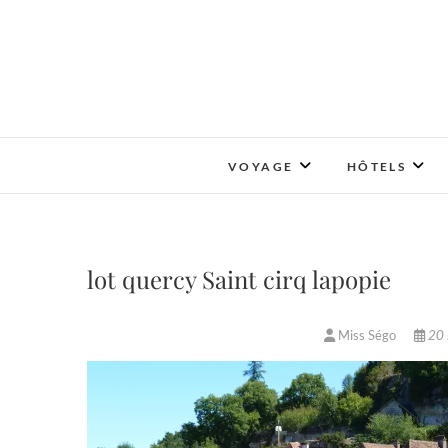
Skip
to
content
VOYAGE
HÔTELS
lot quercy Saint cirq lapopie
Miss Ségo
20 