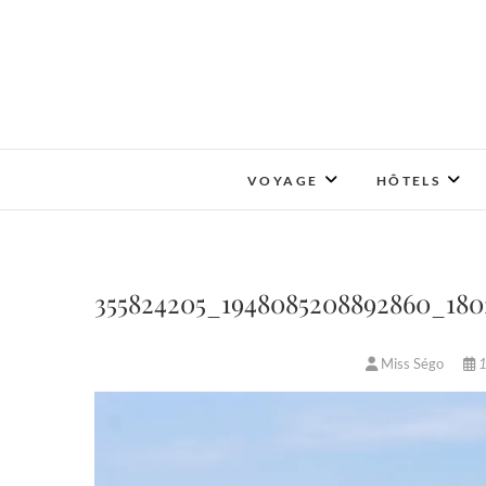
Skip
to
content
VOYAGE
HÔTELS
355824205_1948085208892860_180
Miss Ségo
1