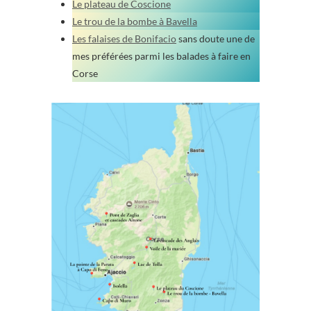
Le plateau de Coscione
Le trou de la bombe à Bavella
Les falaises de Bonifacio
sans doute une de
mes préférées parmi les balades à faire en
Corse