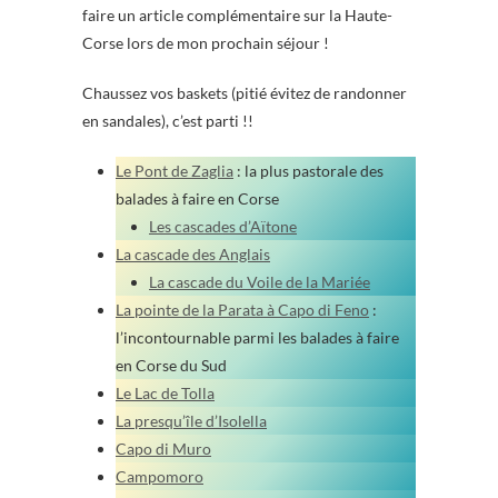
faire un article complémentaire sur la Haute-
Corse lors de mon prochain séjour !
Chaussez vos baskets (pitié évitez de randonner
en sandales), c’est parti !!
Le Pont de Zaglia
: la plus pastorale des
balades à faire en Corse
Les cascades d’Aïtone
La cascade des Anglais
La cascade du Voile de la Mariée
La pointe de la Parata à Capo di Feno
:
l’incontournable parmi les balades à faire
en Corse du Sud
Le Lac de Tolla
La presqu’île d’Isolella
Capo di Muro
Campomoro