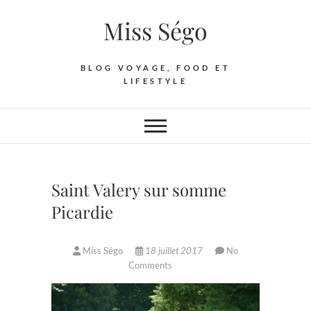
Skip
Miss Ségo
to
content
BLOG VOYAGE, FOOD ET
LIFESTYLE
Saint Valery sur somme
Picardie
Miss Ségo
18 juillet 2017
No
Comments