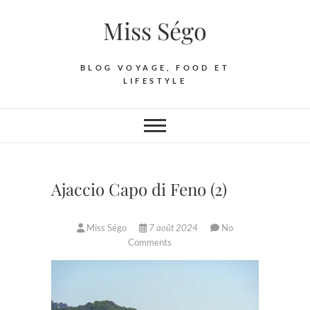
Skip
Miss Ségo
to
content
BLOG VOYAGE, FOOD ET
LIFESTYLE
Ajaccio Capo di Feno (2)
Miss Ségo
7 août 2024
No
Comments