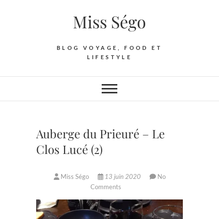
Skip
Miss Ségo
to
content
BLOG VOYAGE, FOOD ET
LIFESTYLE
Auberge du Prieuré – Le
Clos Lucé (2)
Miss Ségo
13 juin 2020
No
Comments