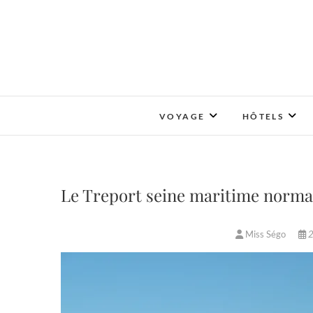
Skip
to
content
VOYAGE
HÔTELS
Le Treport seine maritime norm
Miss Ségo
2