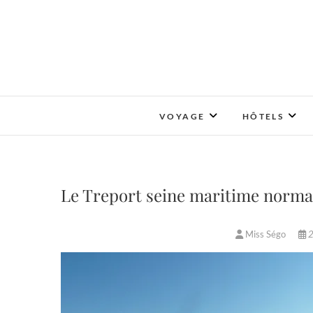
Skip
to
content
VOYAGE
HÔTELS
Le Treport seine maritime norm
Miss Ségo
2