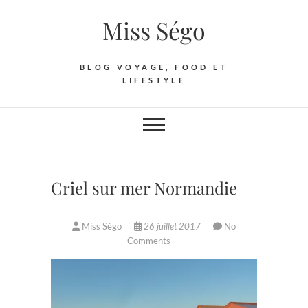
Skip
Miss Ségo
to
content
BLOG VOYAGE, FOOD ET
LIFESTYLE
Criel sur mer Normandie
Miss Ségo
26 juillet 2017
No
Comments