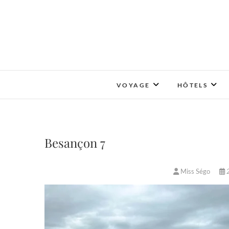
Skip
to
content
VOYAGE
HÔTELS
Besançon 7
Miss Ségo
2