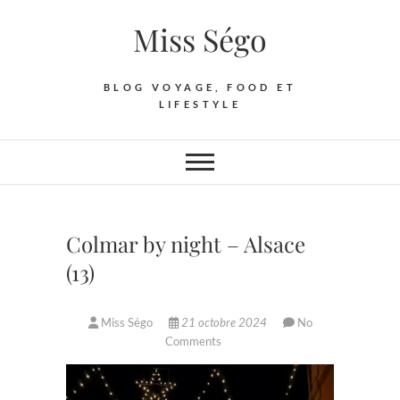
Skip
Miss Ségo
to
content
BLOG VOYAGE, FOOD ET
LIFESTYLE
Colmar by night – Alsace
(13)
Miss Ségo
21 octobre 2024
No
Comments