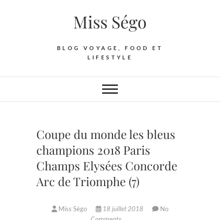
Skip
Miss Ségo
to
content
BLOG VOYAGE, FOOD ET
LIFESTYLE
Coupe du monde les bleus
champions 2018 Paris
Champs Elysées Concorde
Arc de Triomphe (7)
Miss Ségo
18 juillet 2018
No
Comments