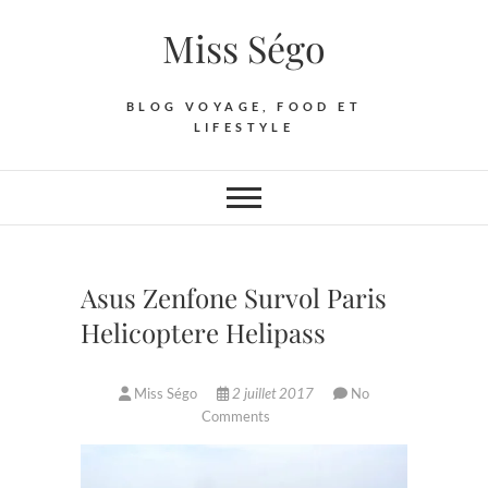
Skip
Miss Ségo
to
content
BLOG VOYAGE, FOOD ET
LIFESTYLE
Asus Zenfone Survol Paris
Helicoptere Helipass
Miss Ségo
2 juillet 2017
No
Comments