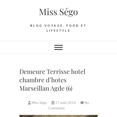
Skip
Miss Ségo
to
content
BLOG VOYAGE, FOOD ET
LIFESTYLE
Demeure Terrisse hotel
chambre d’hotes
Marseillan Agde (6)
Miss Ségo
17 août 2018
No
Comments