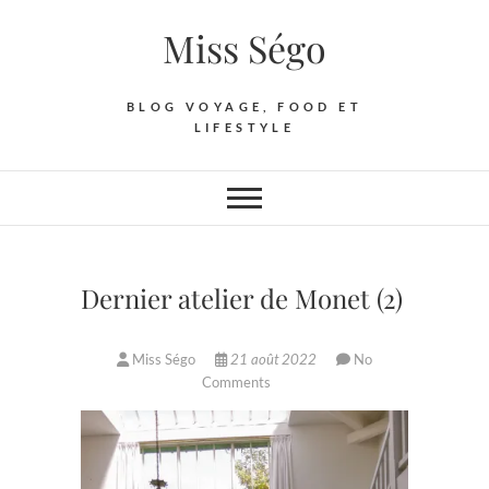
Skip
Miss Ségo
to
content
BLOG VOYAGE, FOOD ET
LIFESTYLE
Dernier atelier de Monet (2)
Miss Ségo
21 août 2022
No
Comments