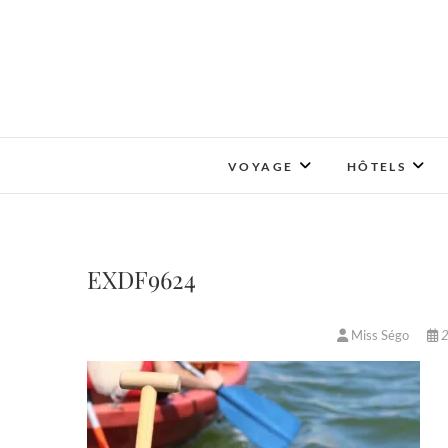
Skip
to
content
VOYAGE
HÔTELS
EXDF9624
Miss Ségo
2