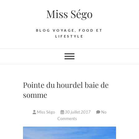
Skip
Miss Ségo
to
content
BLOG VOYAGE, FOOD ET
LIFESTYLE
Pointe du hourdel baie de
somme
Miss Ségo
30 juillet 2017
No
Comments