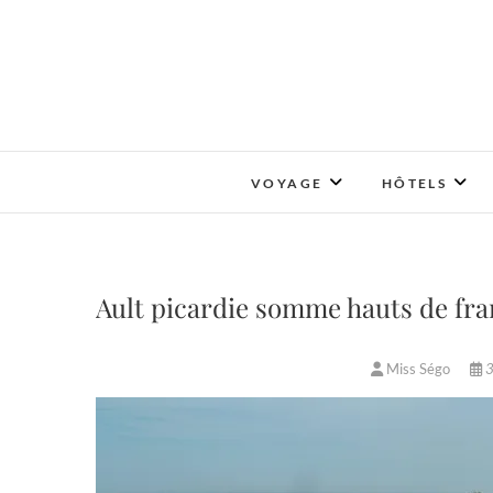
Skip
to
content
VOYAGE
HÔTELS
Ault picardie somme hauts de fr
Miss Ségo
3