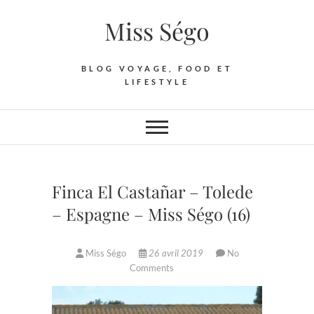
Skip
Miss Ségo
to
content
BLOG VOYAGE, FOOD ET
LIFESTYLE
Finca El Castañar – Tolede
– Espagne – Miss Ségo (16)
Miss Ségo
26 avril 2019
No
Comments