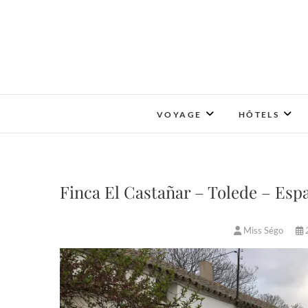
Skip
to
content
VOYAGE
HÔTELS
Finca El Castañar – Tolede – Espa
Miss Ségo
2