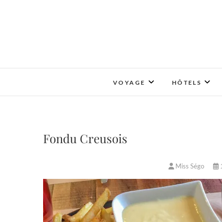
Skip
to
content
VOYAGE
HÔTELS
Fondu Creusois
Miss Ségo
1