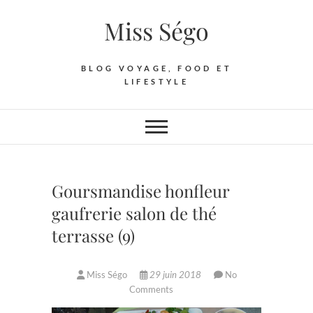
Skip
Miss Ségo
to
content
BLOG VOYAGE, FOOD ET
LIFESTYLE
Goursmandise honfleur
gaufrerie salon de thé
terrasse (9)
Miss Ségo
29 juin 2018
No
Comments