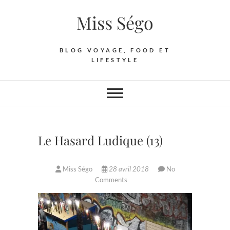
Skip
Miss Ségo
to
content
BLOG VOYAGE, FOOD ET
LIFESTYLE
Le Hasard Ludique (13)
Miss Ségo
28 avril 2018
No
Comments