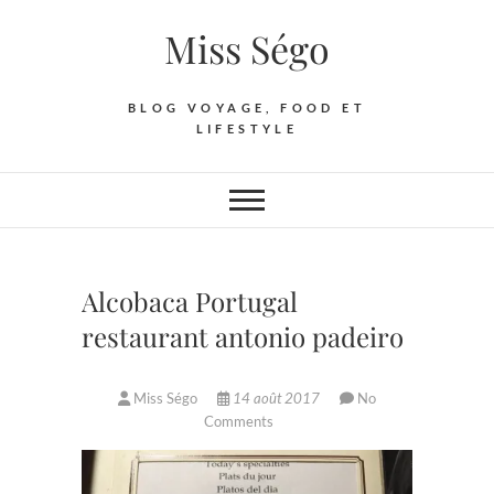
Skip
Miss Ségo
to
content
BLOG VOYAGE, FOOD ET
LIFESTYLE
Alcobaca Portugal
restaurant antonio padeiro
Miss Ségo
14 août 2017
No
Comments