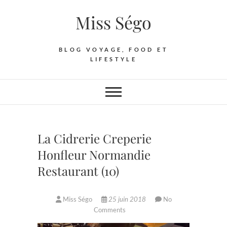
Skip
Miss Ségo
to
content
BLOG VOYAGE, FOOD ET
LIFESTYLE
La Cidrerie Creperie
Honfleur Normandie
Restaurant (10)
Miss Ségo
25 juin 2018
No
Comments