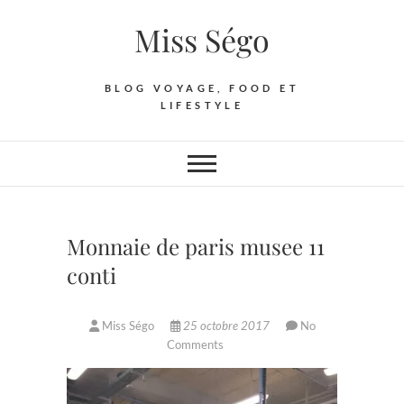
Skip
Miss Ségo
to
content
BLOG VOYAGE, FOOD ET
LIFESTYLE
Monnaie de paris musee 11
conti
Miss Ségo
25 octobre 2017
No
Comments