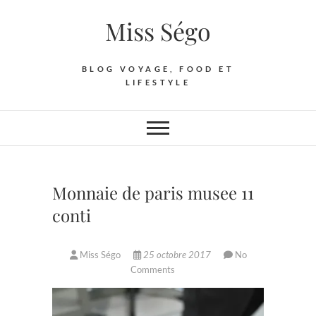
Skip
Miss Ségo
to
content
BLOG VOYAGE, FOOD ET
LIFESTYLE
Monnaie de paris musee 11
conti
Miss Ségo
25 octobre 2017
No
Comments