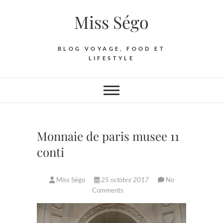
Skip
Miss Ségo
to
content
BLOG VOYAGE, FOOD ET
LIFESTYLE
Monnaie de paris musee 11
conti
Miss Ségo
25 octobre 2017
No
Comments