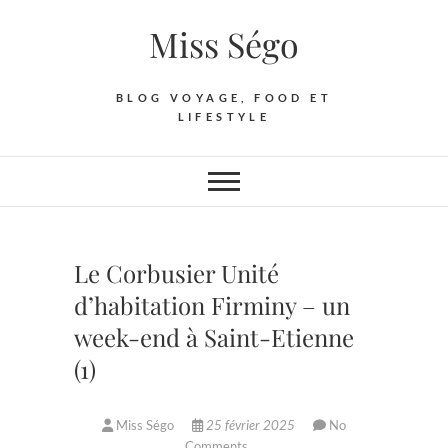
Skip
Miss Ségo
to
content
BLOG VOYAGE, FOOD ET
LIFESTYLE
Le Corbusier Unité
d’habitation Firminy – un
week-end à Saint-Etienne
(1)
Miss Ségo
25 février 2025
No
Comments