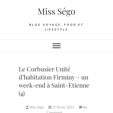
Skip
Miss Ségo
to
content
BLOG VOYAGE, FOOD ET
LIFESTYLE
Le Corbusier Unité
d’habitation Firminy – un
week-end à Saint-Etienne
(4)
Miss Ségo
25 février 2025
No
Comments