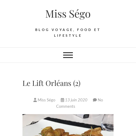
Skip
Miss Ségo
to
content
BLOG VOYAGE, FOOD ET
LIFESTYLE
Le Lift Orléans (2)
Miss Ségo
13 juin 2020
No
Comments