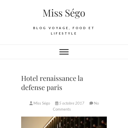
Skip
Miss Ségo
to
content
BLOG VOYAGE, FOOD ET
LIFESTYLE
Hotel renaissance la
defense paris
Miss Ségo
5 octobre 2017
No
Comments