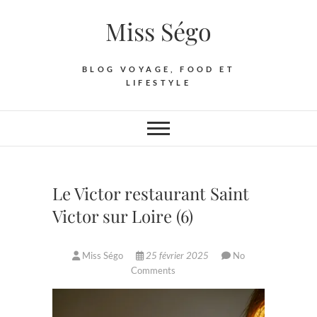
Skip
Miss Ségo
to
content
BLOG VOYAGE, FOOD ET
LIFESTYLE
Le Victor restaurant Saint
Victor sur Loire (6)
Miss Ségo
25 février 2025
No
Comments