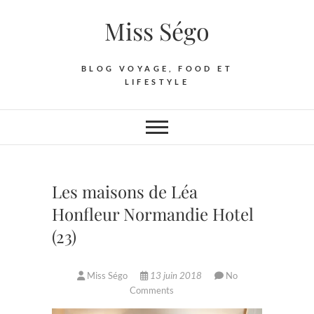
Skip
Miss Ségo
to
content
BLOG VOYAGE, FOOD ET
LIFESTYLE
Les maisons de Léa
Honfleur Normandie Hotel
(23)
Miss Ségo
13 juin 2018
No
Comments